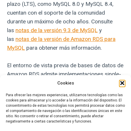
plazo (LTS), como MySQL 8.0 y MySQL 8.4,
cuentan con el soporte de la comunidad
durante un máximo de ocho años. Consulte
las
notas de la versión 9.3 de MySQL
y
las
notas de la versión de Amazon RDS para
MySQL
para obtener más información.
El entorno de vista previa de bases de datos de
Amazon RDS admite implementaciones single-
AZ y multi-AZ en la última generación de clases
Cookies
de instancias. Las instancias de bases de datos
Para ofrecer las mejores experiencias, utilizamos tecnologías como las
del entorno de vista previa de bases de datos
cookies para almacenar y/o acceder a la información del dispositivo. El
consentimiento de estas tecnologías nos permitirá procesar datos como
de Amazon RDS se retienen durante un máximo
el comportamiento de navegación o las identificaciones únicas en este
sitio. No consentir o retirar el consentimiento, puede afectar
de 60 días; después, se eliminan
negativamente a ciertas características y funciones.
automáticamente. Las instantáneas de bases