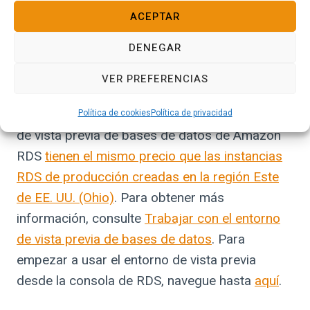
de datos de Amazon RDS que se crean en el
ACEPTAR
entorno de vista previa solo pueden usarse
DENEGAR
para crear o restaurar instancias de bases de
datos dentro del entorno de vista previa.
VER PREFERENCIAS
Las instancias de bases de datos del entorno
Política de cookies
Política de privacidad
de vista previa de bases de datos de Amazon
RDS
tienen el mismo precio que las instancias
RDS de producción creadas en la región Este
de EE. UU. (Ohio)
. Para obtener más
información, consulte
Trabajar con el entorno
de vista previa de bases de datos
. Para
empezar a usar el entorno de vista previa
desde la consola de RDS, navegue hasta
aquí
.