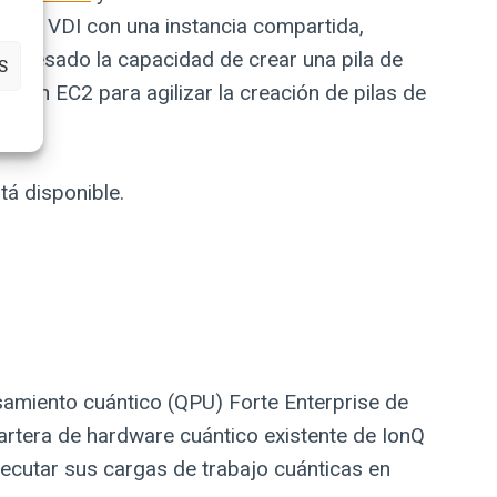
ar la VDI con una instancia compartida,
 regresado la capacidad de crear una pila de
S
azon EC2 para agilizar la creación de pilas de
tá disponible.
samiento cuántico (QPU) Forte Enterprise de
 cartera de hardware cuántico existente de IonQ
ejecutar sus cargas de trabajo cuánticas en