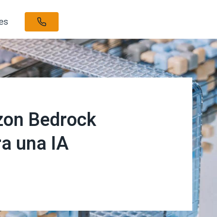
tes
CONTÁCTAME
azon Bedrock
ra una IA