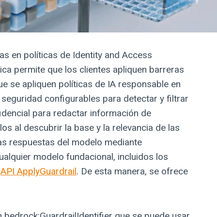
s en políticas de Identity and Access
ca permite que los clientes apliquen barreras
e se apliquen políticas de IA responsable en
seguridad configurables para detectar y filtrar
fidencial para redactar información de
los al descubrir la base y la relevancia de las
 las respuestas del modelo mediante
lquier modelo fundacional, incluidos los
a
API ApplyGuardrail
. De esta manera, se ofrece
n bedrock:GuardrailIdentifier que se puede usar