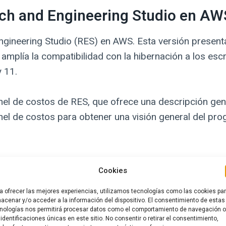
ch and Engineering Studio en AWS
ineering Studio (RES) en AWS. Esta versión presenta 
amplía la compatibilidad con la hibernación a los escri
y 11.
el de costos de RES, que ofrece una descripción gene
 panel de costos para obtener una visión general del p
 la lista de tipos de instancias de VDI permitidos en 
Cookies
ores asignen cualquier subconjunto de instancias permi
yectos permite limitar las instancias disponibles para 
a ofrecer las mejores experiencias, utilizamos tecnologías como las cookies pa
acenar y/o acceder a la información del dispositivo. El consentimiento de estas
nologías nos permitirá procesar datos como el comportamiento de navegación o
 identificaciones únicas en este sitio. No consentir o retirar el consentimiento,
on la hibernación a todas las
distribuciones de Linux