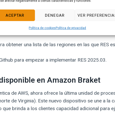
de afectar negativamente a ciertas características y funciones.
 ahora tienen una configuración adicional para ejecut
umplir con los requisitos de licencia. Por último, ha
ACEPTAR
DENEGAR
VER PREFERENCIA
tilícela como alternativa al creador de imágenes de Am
as.
Política de cookies
Política de privacidad
ra obtener una lista de las regiones en las que RES es
Github para empezar a implementar RES 2025.03.
á disponible en Amazon Braket
ntica de AWS, ahora ofrece la última unidad de proce
norte de Virginia). Este nuevo dispositivo se une a la
 lo que brinda a los clientes capacidad adicional para 