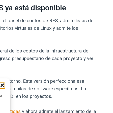
 ya está disponible
el panel de costos de RES, admite listas de
torios virtuales de Linux y admite los
ral de los costos de la infraestructura de
rogreso presupuestario de cada proyecto y ver
el entorno. Esta versión perfecciona esa
tidas a pilas de software específicas. La
las VDI en los proyectos.
ra
 admitidas
y ahora admite el lanzamiento de la